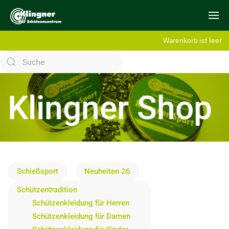
Warenkorb ist leer
Klingner Shop
Schießsport
Neuheiten 26
Schützentradition
Schützenkleidung für Herren
Schützenkleidung für Damen