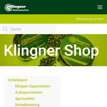
Warenkorb ist leer
Klingner Shop
Schießsport
Klingner-Eigenmarken
Auflageschießen
Sportwaffen
Schießkleidung