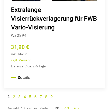
Extralange
Visierrückverlagerung für FWB
Vario-Visierung
W32894
31,90 €
inkl. MwSt.
zzgl. Versand
Lieferzeit: ca. 2-5 Tage
Details
1
2
3
4
5
6
7
8
9
Anzahl Artikel pro Seite:
20
40
60