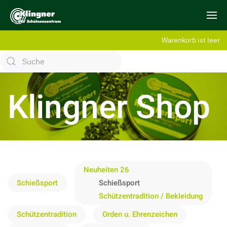
Warenkorb ist leer
Klingner Shop
Neuheiten 26
Schießsport
Schießsport
Schützentradition / Bekleidung
Schützentradition
Orden u. Ehrenzeichen