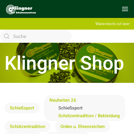
Warenkorb ist leer
Klingner Shop
Neuheiten 26
Schießsport
Schießsport
Schützentradition / Bekleidung
Schützentradition
Orden u. Ehrenzeichen