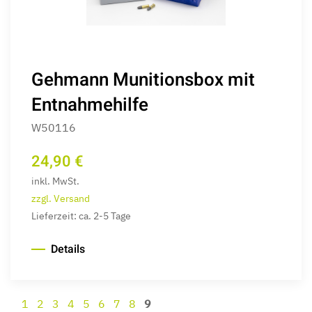
Gehmann Munitionsbox mit
Entnahmehilfe
W50116
24,90 €
inkl. MwSt.
zzgl. Versand
Lieferzeit: ca. 2-5 Tage
Details
1
2
3
4
5
6
7
8
9