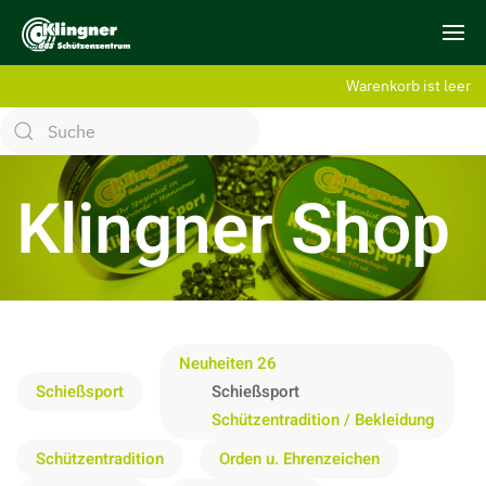
Warenkorb ist leer
Klingner Shop
Neuheiten 26
Schießsport
Schießsport
Schützentradition / Bekleidung
Schützentradition
Orden u. Ehrenzeichen