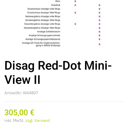
Disag Red-Dot Mini-
View II
ArtikelNr: W44807
305,00 €
inkl. MwSt.
zzgl. Versand