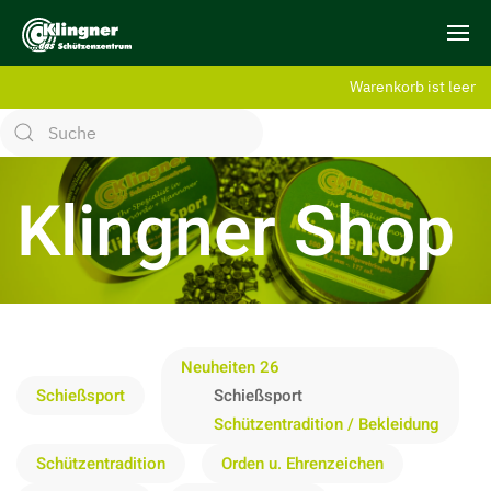
Warenkorb ist leer
Klingner Shop
Neuheiten 26
Schießsport
Schießsport
Schützentradition / Bekleidung
Schützentradition
Orden u. Ehrenzeichen