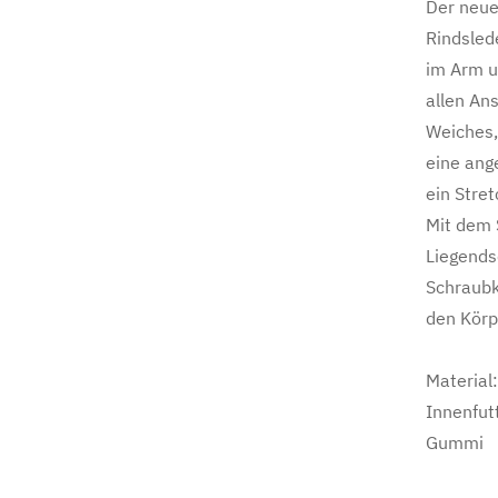
Der neue
Rindsled
im Arm u
allen An
Weiches,
eine ang
ein Stre
Mit dem 
Liegends
Schraubk
den Körp
Material
Innenfut
Gummi