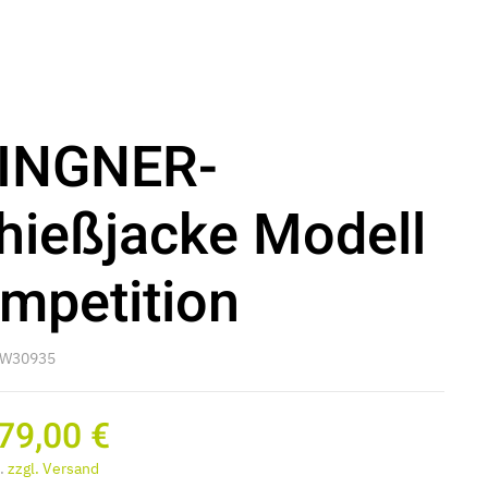
INGNER-
hießjacke Modell
mpetition
: W30935
79,00 €
.
zzgl. Versand