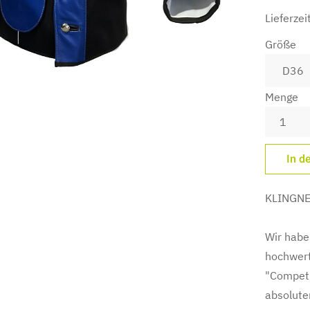
Lieferzei
Größe
Menge
KLINGNER
Wir habe
hochwert
"Competi
absolute