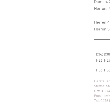
Damen: 3
Herren: 4
Herren 4
Herren 5
D36; D38
H26; H27
H56; H58
Herstelle
Straße: St
Ort: D-27
Email: in
Tel: 0476