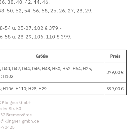
6, 38, 40, 42, 44, 46,
8, 50, 52, 54, 56, 58, 25, 26, 27, 28, 29,
8-54 u. 25-27, 102 € 379,-
6-58 u. 28-29, 106, 110 € 399,-
Größe
Preis
; D40; D42; D44; D46; H48; H50; H52; H54; H25;
379,00 €
; H102
; H106; H110; H28; H29
399,00 €
r: Klingner GmbH
ader Str. 50
432 Bremervörde
fo@klingner-gmbh.de
1-70425