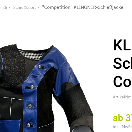
"Competition" KLINGNER-Schießjacke
n 26
Schießsport
KL
Sc
Co
ArtikelNr
ab 3
inkl. MwSt