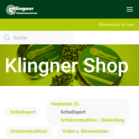
Warenkorb ist leer
Klingner Shop
Neuheiten 26
Schießsport
Schießsport
Schützentradition / Bekleidung
Schützentradition
Orden u. Ehrenzeichen