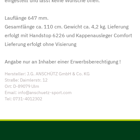
eingestellt und lässt keine Wünsche offen.
Lauflänge 647 mm.
Gesamtlänge ca. 110 cm. Gewicht ca. 4,2 kg. Lieferung
erfolgt mit Handstop 6226 und Kappenausleger Comfort
Lieferung erfolgt ohne Visierung
Angabe nur an Inhaber einer Erwerbsberechtigung !
Hersteller: J.G. ANSCHÜTZ GmbH & Co. KG
Straße: Daimlerstr. 12
Ort: D-89079 Ulm
Email: info@anschuetz-sport.com
Tel: 0731-4012302