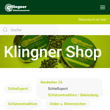
Warenkorb ist leer
Klingner Shop
Neuheiten 26
Schießsport
Schießsport
Schützentradition / Bekleidung
Schützentradition
Orden u. Ehrenzeichen