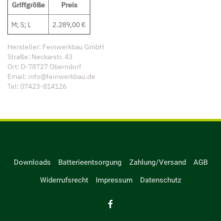
Griffgröße
Preis
M; S; L
2.289,00 €
Hersteller: Feinwerkbau GmbH
Straße: Neckarstr. 43
Ort: D-78727 Oberndorf
Email: info@feinwerkbau.de
Tel: 07423-814126
Downloads
Batterieentsorgung
Zahlung/Versand
AGB
Widerrufsrecht
Impressum
Datenschutz