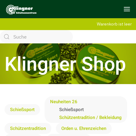
Warenkorb ist leer
Klingner Shop
Neuheiten 26
Schießsport
Schießsport
Schützentradition / Bekleidung
Schützentradition
Orden u. Ehrenzeichen