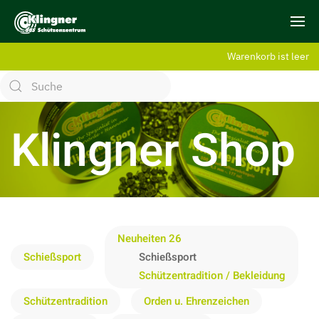
Warenkorb ist leer
Klingner Shop
Neuheiten 26
Schießsport
Schießsport
Schützentradition / Bekleidung
Schützentradition
Orden u. Ehrenzeichen