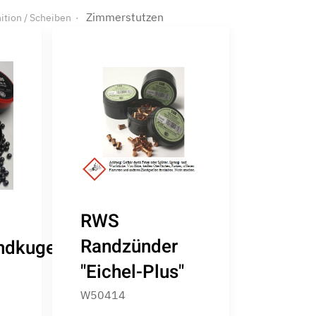
Zimmerstutzen
ition / Scheiben
RWS
Randzünder
ndkugel
"Eichel-Plus"
W50414