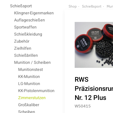
Schießsport
Shop
Schießsport
Mun
Klingner-Eigenmarken
Auflageschießen
Sportwaffen
Schießkleidung
Zubehör
Zielhilfen
Schießbrillen
Munition / Scheiben
Munitionstest
KK-Munition
RWS
LG-Munition
Präzisionsru
KK-Pistolenmunition
Nr. 12 Plus
Zimmerstutzen
Großkaliber
W50415
Scheiben