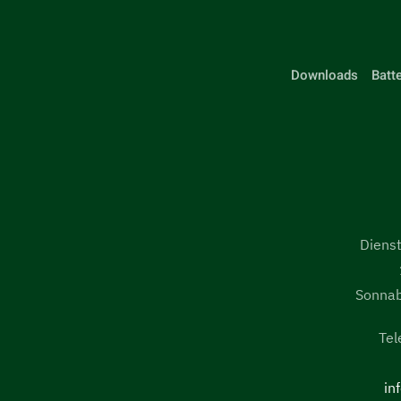
Downloads
Batt
Dienst
Sonnab
Te
in